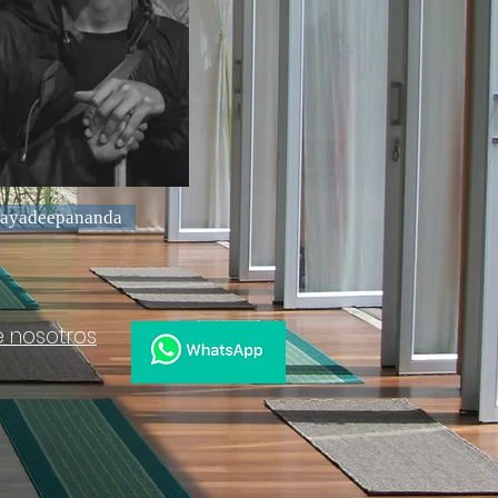
Jayadeepananda
e nosotros