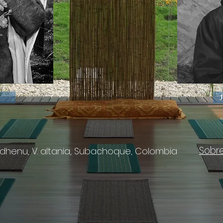
Sobr
henu, V. altania, Subachoque, Colombia