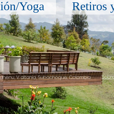
ión/Yoga
Retiros 
Sobr
henu, V. altania, Subachoque, Colombia